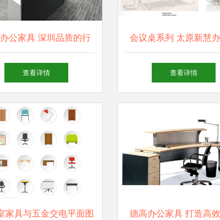
办公家具 深圳品质的行
会议桌系列 太原新慧
业领跑者
具厂的专业之选
查看详情
查看详情
室家具与五金交电平面图
德高办公家具 打造高