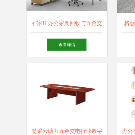
石家庄办公家具回收与五金交
格创
电的绿色流通之道
查看详情
慧采云助力五金交电行业数字
办公