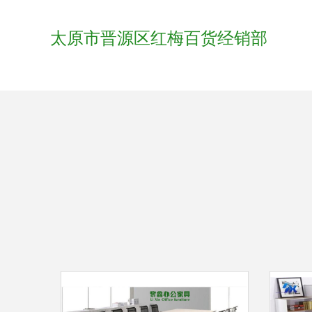
太原市晋源区红梅百货经销部