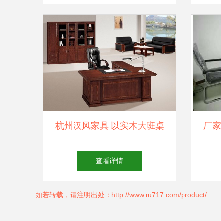
杭州汉风家具 以实木大班桌
厂家
定义总裁办公新高度
查看详情
如若转载，请注明出处：http://www.ru717.com/product/