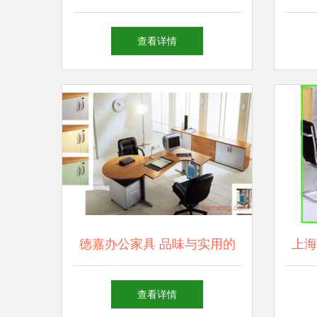
化采购新升级
查看详情
德嘉办公家具 品味与实用的
上海
完美结合
办
查看详情