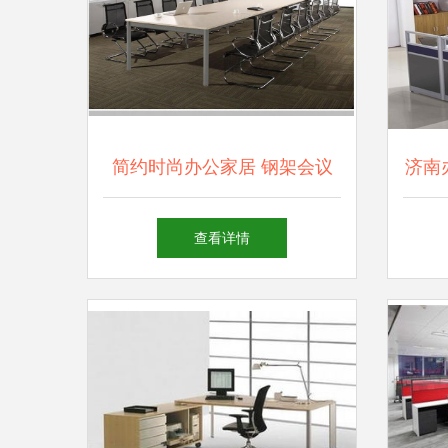
简约时尚办公家居 钢架会议
济南
桌的多功能美学价值
发
查看详情