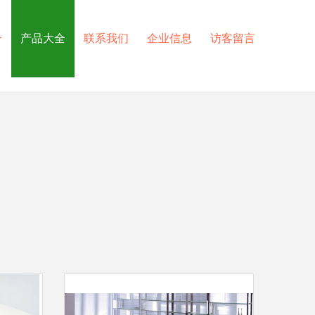
介
产品大全
联系我们
企业信息
访客留言