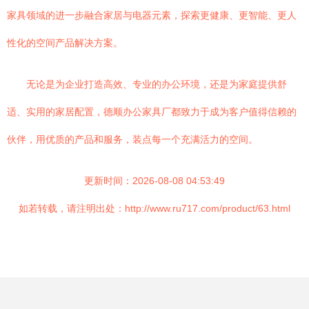
家具领域的进一步融合家居与电器元素，探索更健康、更智能、更人
性化的空间产品解决方案。
无论是为企业打造高效、专业的办公环境，还是为家庭提供舒
适、实用的家居配置，德顺办公家具厂都致力于成为客户值得信赖的
伙伴，用优质的产品和服务，装点每一个充满活力的空间。
更新时间：2026-08-08 04:53:49
如若转载，请注明出处：http://www.ru717.com/product/63.html