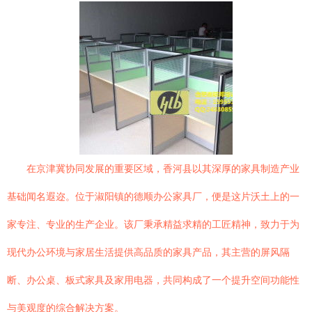
在京津冀协同发展的重要区域，香河县以其深厚的家具制造产业
基础闻名遐迩。位于淑阳镇的德顺办公家具厂，便是这片沃土上的一
家专注、专业的生产企业。该厂秉承精益求精的工匠精神，致力于为
现代办公环境与家居生活提供高品质的家具产品，其主营的屏风隔
断、办公桌、板式家具及家用电器，共同构成了一个提升空间功能性
与美观度的综合解决方案。