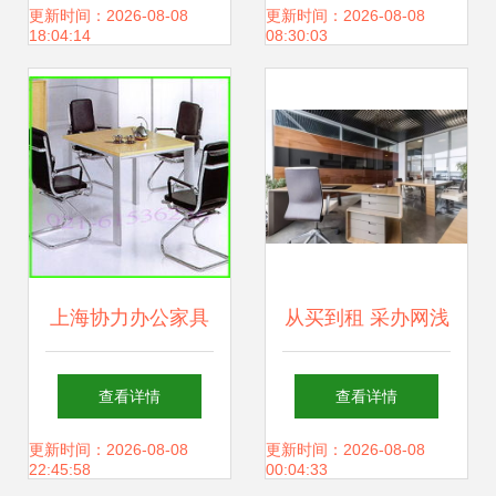
进化
更新时间：2026-08-08
更新时间：2026-08-08
18:04:14
08:30:03
上海协力办公家具
从买到租 采办网浅
助力高效办公，家
谈办公家具租赁的
查看详情
查看详情
用电器的Smart
兴起与电商生态
更新时间：2026-08-08
更新时间：2026-08-08
22:45:58
00:04:33