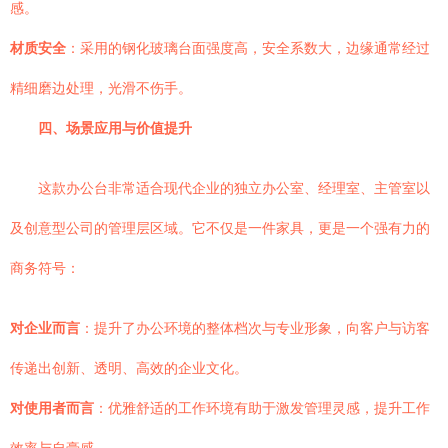
感。
材质安全
：采用的钢化玻璃台面强度高，安全系数大，边缘通常经过
精细磨边处理，光滑不伤手。
四、场景应用与价值提升
这款办公台非常适合现代企业的独立办公室、经理室、主管室以
及创意型公司的管理层区域。它不仅是一件家具，更是一个强有力的
商务符号：
对企业而言
：提升了办公环境的整体档次与专业形象，向客户与访客
传递出创新、透明、高效的企业文化。
对使用者而言
：优雅舒适的工作环境有助于激发管理灵感，提升工作