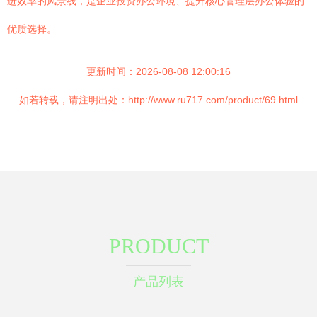
进效率的风景线，是企业投资办公环境、提升核心管理层办公体验的
优质选择。
更新时间：2026-08-08 12:00:16
如若转载，请注明出处：http://www.ru717.com/product/69.html
PRODUCT
产品列表