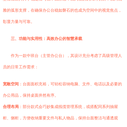
雅的弧形支撑，在确保办公台稳如磐石的也成为空间中的视觉焦点，
彰显力量与可靠。
三、功能与实用性：高效办公的智慧承载
作为一款中班台（主管办公台），其设计充分考虑了高级管理人
员的日常工作需求：
宽敞空间
：台面面积充裕，可轻松容纳电脑、文件、电话以及必要的
办公用品，保持桌面井然有序。
合理布局
：部分款式会巧妙集成线缆管理系统，或搭配同系列抽屉
柜、侧柜，方便收纳重要文件与私人物品，保持台面整洁与通透观