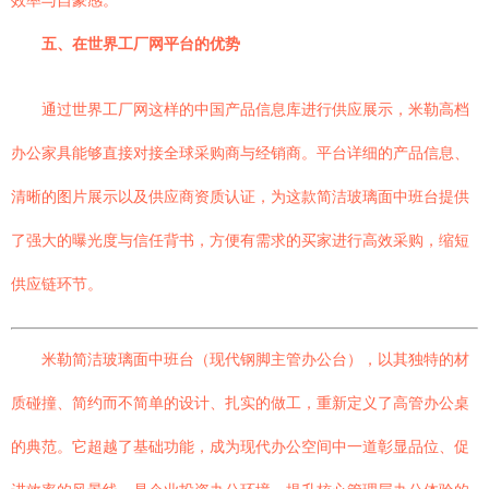
效率与自豪感。
五、在世界工厂网平台的优势
通过世界工厂网这样的中国产品信息库进行供应展示，米勒高档
办公家具能够直接对接全球采购商与经销商。平台详细的产品信息、
清晰的图片展示以及供应商资质认证，为这款简洁玻璃面中班台提供
了强大的曝光度与信任背书，方便有需求的买家进行高效采购，缩短
供应链环节。
米勒简洁玻璃面中班台（现代钢脚主管办公台），以其独特的材
质碰撞、简约而不简单的设计、扎实的做工，重新定义了高管办公桌
的典范。它超越了基础功能，成为现代办公空间中一道彰显品位、促