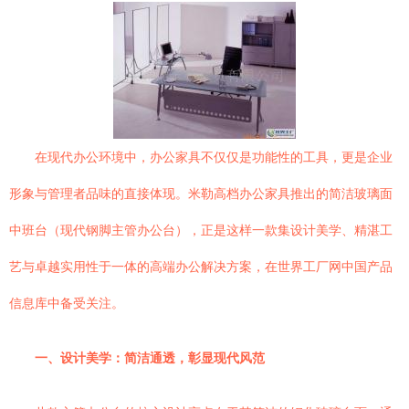
在现代办公环境中，办公家具不仅仅是功能性的工具，更是企业
形象与管理者品味的直接体现。米勒高档办公家具推出的简洁玻璃面
中班台（现代钢脚主管办公台），正是这样一款集设计美学、精湛工
艺与卓越实用性于一体的高端办公解决方案，在世界工厂网中国产品
信息库中备受关注。
一、设计美学：简洁通透，彰显现代风范