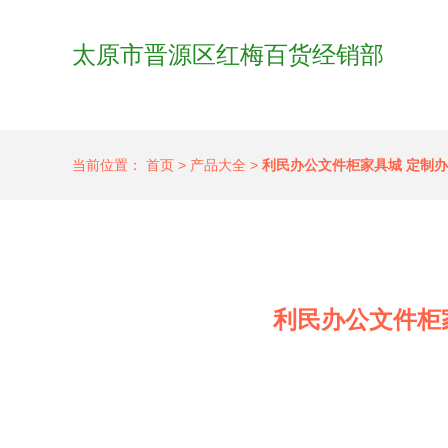
太原市晋源区红梅百货经销部
当前位置：
首页
>
产品大全
>
利民办公文件柜家具城 定制
利民办公文件柜