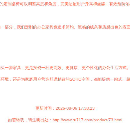
们的定制桌椅可以调整高度和角度，完美适配用户身高和坐姿，有效预防
的一部分，我们定制的办公家具也追求简约、流畅的线条和质感出色的表
购买一套家具，更是投资一种更高效、更健康、更个性化的办公生活方式
环境，还是为家庭用户营造舒适精致的SOHO空间，都能提供一站式、
更新时间：2026-08-06 17:38:23
如若转载，请注明出处：http://www.ru717.com/product/73.html