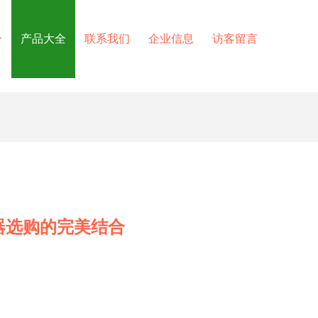
介
产品大全
联系我们
企业信息
访客留言
器选购的完美结合