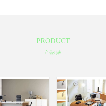
PRODUCT
产品列表