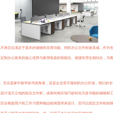
已不再仅仅满足于基本的储物和支撑功能。利民办公文件柜家具城，作为
将定制办公家具的核心优势与家用电器的智能化、便捷性理念相结合，为
”。无论是家中狭窄的书房角落，还是企业里不规则的办公区域，我们的
以设计顶天立地的组合文件柜，或将转角区域巧妙转化为多功能的储物和
能完全根据用户的工作习惯和物品收纳需求来设计。您可以指定文件柜的