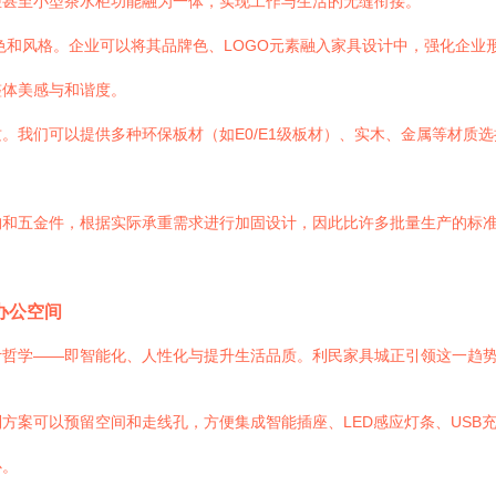
柜甚至小型茶水柜功能融为一体，实现工作与生活的无缝衔接。
色和风格。企业可以将其品牌色、LOGO元素融入家具设计中，强化企业
整体美感与和谐度。
。我们可以提供多种环保板材（如E0/E1级板材）、实木、金属等材质
构和五金件，根据实际承重需求进行加固设计，因此比许多批量生产的标
办公空间
计哲学——即智能化、人性化与提升生活品质。利民家具城正引领这一趋
方案可以预留空间和走线孔，方便集成智能插座、LED感应灯条、USB
心。