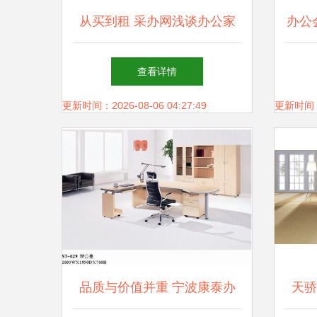
从买到租 采办网浅谈办公家
办公
具租赁的兴起与电商生态
打
查看详情
更新时间：2026-08-06 04:27:49
更新时间：20
品质与价值并重 宁波康泰办
天骄