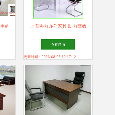
实用的
上海协力办公家具 助力高效
办公，家用电器的Smart
查看详情
Choice
更新时间：2026-08-06 12:17:12