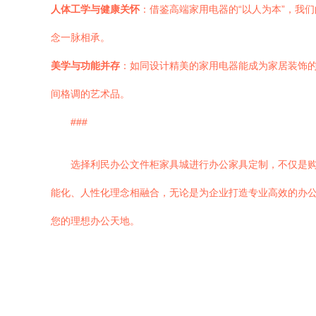
人体工学与健康关怀
：借鉴高端家用电器的“以人为本”，我
念一脉相承。
美学与功能并存
：如同设计精美的家用电器能成为家居装饰
间格调的艺术品。
###
选择利民办公文件柜家具城进行办公家具定制，不仅是
能化、人性化理念相融合，无论是为企业打造专业高效的办公
您的理想办公天地。