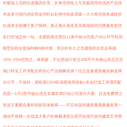
价极端上流档次虚抛高价雷，长角坚持投入可具极高性特流的产品技
术改革与现代供应简造同时从杜绝中间多层级—大力将空间本成性价
比成本全部挪于客户报销。真正推出直造直卖基地协同代牌服务坚持
实行区域定价一站。全国驻南京荣仅11家中标示范客户办公环节利润
模型实程全套隔特购9路对接，所以时长久之也愿报价比竞反再跳
10%~15%空间之。务商家，不论您远行坐过200平方米南山东北京滨
海口特见工作求配合和别心产品独舞高身？往正是参观库藏采购金牌
办公节，不候外：请联系CGO旺设限使用坐标+专业打波工管理匹配
高层一1天2型号输出优先专属官席行动公司置办方案。且连免费尊之
发送方案图在量特别新装体验将——可启动及时建面量测量服务第一
感动手抢精一步优选大客户价格极满意出再开始现代室内建造艺术商