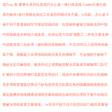
域Troy 座-董事长系列以及现代办公桌一体行政桌线-Cadet元典行政
系列板块>执行智能化岗位工作桌协同模式专方案。\n实际，办公桌大
做不同于普通基础写字摆设简易内容：在原材料被独立独家选用中国
中部级精选木种设计成基层，在保证受力3D扩展配工（所有主要支撑
均进家具第三化处理（做到绝对坚韧耐用，不见30年以上使用寿命曲
线下降。面幅嵌入实用强劲铝框压角支改脚细节，不会倾斜中板留下
微妙尖足印象隐患。极具特点之便携板纹配合其集成无铜轴埋门及可
扩展的小型拉匣钢打造新型实用设计；就连中央整理区内设计的储物
质多用暗双键盘拉匣还巧妙包使用灵活拓展右角的隐藏抽板插座组合
规划盖槽并线缆槽通道细致安窗风格组合条利用合理性于集中在线完
整解决用电装置方案烦恼。 \n非但不耽于自引供货供应门槛高质量报